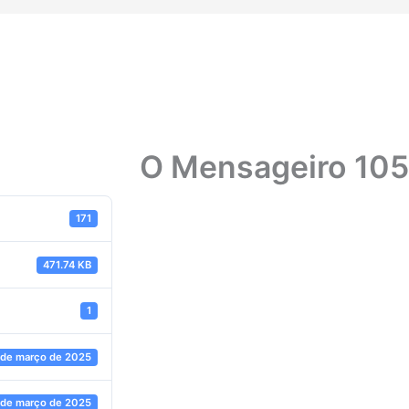
O Mensageiro 10
171
471.74 KB
1
 de março de 2025
 de março de 2025