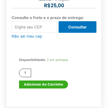
R$
25,00
Consulte o frete e o prazo de entrega:
Consultar
Não sei meu cep
Um
Mês
Disponibilidade:
2 em estoque
com
os
Sábios
quantidade
Adicionar Ao Carrinho