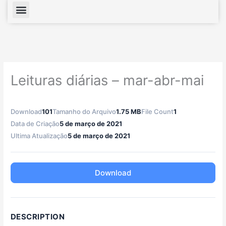
Menu
Leituras diárias – mar-abr-mai
Download
101
Tamanho do Arquivo
1.75 MB
File Count
1
Data de Criação
5 de março de 2021
Ultima Atualização
5 de março de 2021
Download
DESCRIPTION